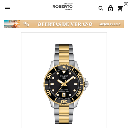
(0



