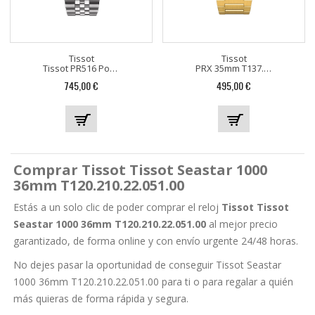
Tissot
Tissot
Tissot PR516 Powermatic 80...
PRX 35mm T137.210.33.021.00
Precio
Precio
745,00 €
495,00 €
Comprar Tissot Tissot Seastar 1000
36mm T120.210.22.051.00
Estás a un solo clic de poder comprar el reloj
Tissot Tissot
Seastar 1000 36mm T120.210.22.051.00
al mejor precio
garantizado, de forma online y con envío urgente 24/48 horas.
No dejes pasar la oportunidad de conseguir Tissot Seastar
1000 36mm T120.210.22.051.00 para ti o para regalar a quién
más quieras de forma rápida y segura.