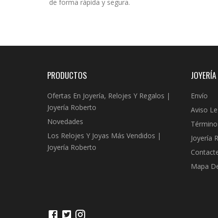
de forma rápida y segura.
PRODUCTOS
JOYERÍA
Ofertas En Joyería, Relojes Y Regalos |
Envío
Joyería Roberto
Aviso Le
Novedades
Término
Los Relojes Y Joyas Más Vendidos |
Joyería 
Joyería Roberto
Contact
Mapa Del