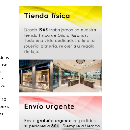
sicos
lase
un
de
rzo
a 10
iones
er-