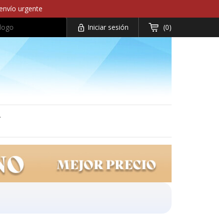
 envío urgente
Iniciar sesión
(0)


T