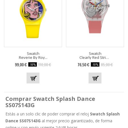
Swatch
Swatch
Reverie By Roy...
Clearly Red Striped GE292
Precio
Precio
Precio
Precio
99,00 €
110,00 €
76,50 €
85,00 €
-10%
-10%
base
base
Comprar Swatch Splash Dance
SS07S143G
Estás a un solo clic de poder comprar el reloj
Swatch Splash
Dance SS07S143G
al mejor precio garantizado, de forma
online y con envío urgente 24/48 horas.