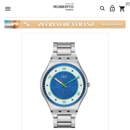
(0



