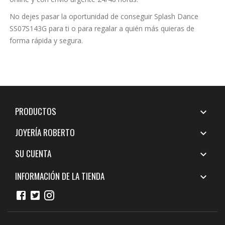
No dejes pasar la oportunidad de conseguir Splash Dance
SS07S143G para ti o para regalar a quién más quieras de
forma rápida y segura.
PRODUCTOS

JOYERÍA ROBERTO

SU CUENTA

INFORMACIÓN DE LA TIENDA
