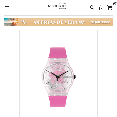
(0



