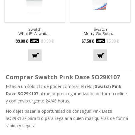
Swatch
Swatch
What IF...Allwhite? SO34W700
Merry-Go-Round Squares...
Precio
Precio
Precio
Precio
99,00 €
110,00 €
67,50 €
75,00 €
-10%
-10%
base
base
Comprar Swatch Pink Daze SO29K107
Estás a un solo clic de poder comprar el reloj
Swatch Pink
Daze SO29K107
al mejor precio garantizado, de forma online
y con envío urgente 24/48 horas.
No dejes pasar la oportunidad de conseguir Pink Daze
SO29K107 para ti o para regalar a quién más quieras de forma
rápida y segura.