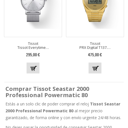
Tissot
Tissot
Tissot Everytime 40mm...
PRX Digital T137.463.33.020.00
Precio
Precio
295,00 €
475,00 €
Comprar Tissot Seastar 2000
Professional Powermatic 80
Estás a un solo clic de poder comprar el reloj
Tissot Seastar
2000 Professional Powermatic 80
al mejor precio
garantizado, de forma online y con envío urgente 24/48 horas.
No dejes pasar la oportunidad de conseguir Seastar 2000