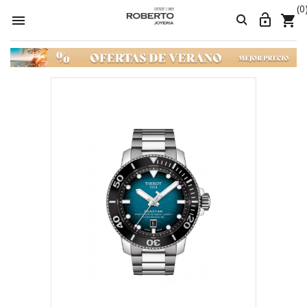
(0



