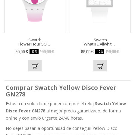
Swatch
Swatch
Flower Hour SO32M104
What IF...Allwhite? SO34W700
Precio
Precio
Precio
Precio
90,00 €
100,00 €
99,00 €
110,00 €
-10%
-10%
base
base
Comprar Swatch Yellow Disco Fever
GN278
Estás a un solo clic de poder comprar el reloj
Swatch Yellow
Disco Fever GN278
al mejor precio garantizado, de forma
online y con envío urgente 24/48 horas.
No dejes pasar la oportunidad de conseguir Yellow Disco