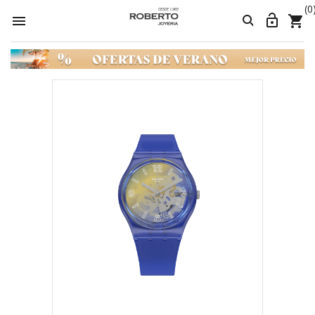
(0



