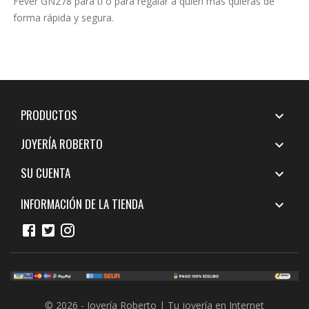
Fever GN278 para ti o para regalar a quién más quieras de
forma rápida y segura.
PRODUCTOS

JOYERÍA ROBERTO

SU CUENTA

INFORMACIÓN DE LA TIENDA

© 2026 - Joyería Roberto | Tu joyería en Internet