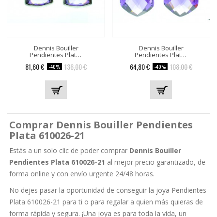
Dennis Bouiller
Dennis Bouiller
Pendientes Plata 610026-50
Pendientes Plata 610026-20
Precio
Precio
Precio
Precio
81,60 €
136,00 €
64,80 €
108,00 €
-40%
-40%
base
base
Comprar Dennis Bouiller Pendientes
Plata 610026-21
Estás a un solo clic de poder comprar
Dennis Bouiller
Pendientes Plata 610026-21
al mejor precio garantizado, de
forma online y con envío urgente 24/48 horas.
No dejes pasar la oportunidad de conseguir la joya Pendientes
Plata 610026-21 para ti o para regalar a quien más quieras de
forma rápida y segura. ¡Una joya es para toda la vida, un