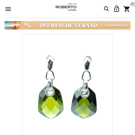
(0



