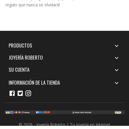
regalo que nunca se olvidará!
PRODUCTOS

JOYERÍA ROBERTO

SU CUENTA

INFORMACIÓN DE LA TIENDA

© 2026 - Joyería Roberto | Tu joyería en Internet