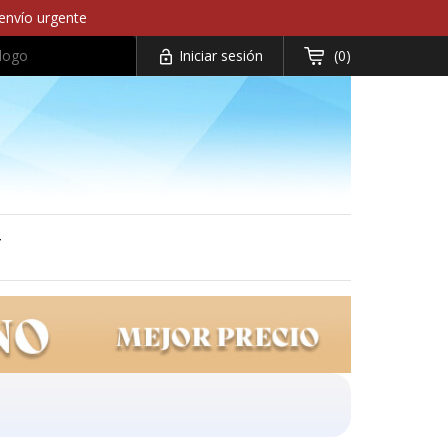
 envío urgente
Iniciar sesión
(0)


T
3