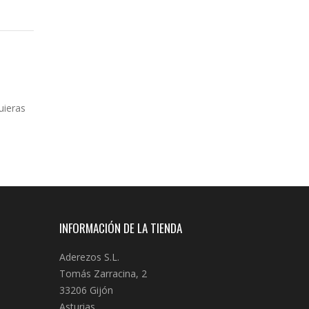
uieras
INFORMACIÓN DE LA TIENDA
Aderezos S.L.
Tomás Zarracina, 2
33206 Gijón
Asturias