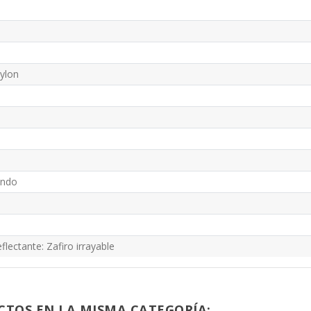
Nylon
undo
flectante: Zafiro irrayable
CTOS EN LA MISMA CATEGORÍA: