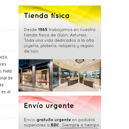
 H50.
tres
 Field
inal de
te
 es el