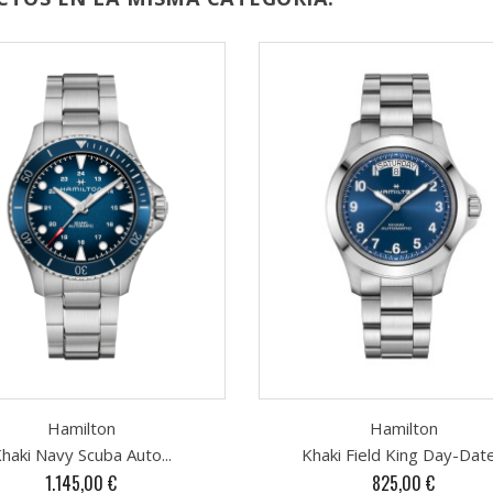
Hamilton
Hamilton
haki Navy Scuba Auto...
Khaki Field King Day-Date.
Precio
Precio
1.145,00 €
825,00 €