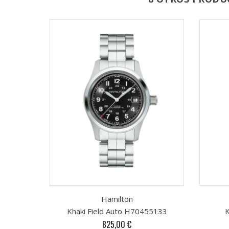
Hamilton
Khaki Field Auto H70455133
K
Precio
825,00 €