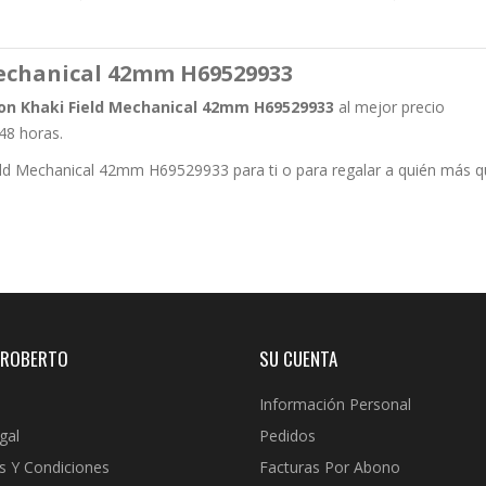
echanical 42mm H69529933
on Khaki Field Mechanical 42mm H69529933
al mejor precio
48 horas.
eld Mechanical 42mm H69529933 para ti o para regalar a quién más q
 ROBERTO
SU CUENTA
Información Personal
gal
Pedidos
s Y Condiciones
Facturas Por Abono