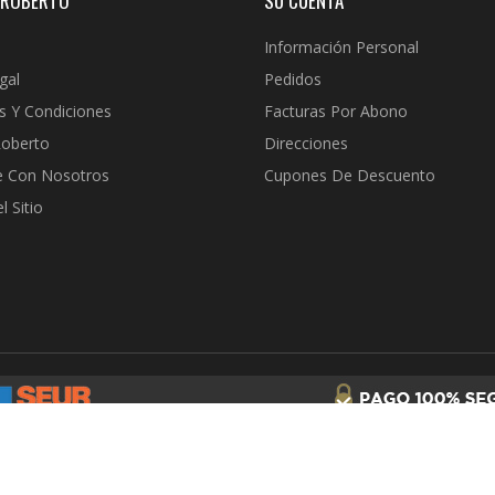
 ROBERTO
SU CUENTA
Información Personal
gal
Pedidos
s Y Condiciones
Facturas Por Abono
Roberto
Direcciones
e Con Nosotros
Cupones De Descuento
 Sitio
© 2026 - Joyería Roberto | Tu joyería en Internet