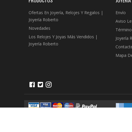
PRODUCTOS
JOYERÍA
Ofertas En Joyería, Relojes Y Regalos |
Envío
Joyería Roberto
Aviso Le
Novedades
Término
Los Relojes Y Joyas Más Vendidos |
Joyería 
Joyería Roberto
Contact
Mapa Del