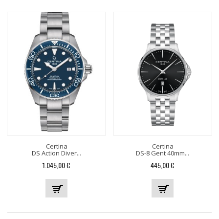
Certina
Certina
DS Action Diver...
DS-8 Gent 40mm...
Precio
Precio
1.045,00 €
445,00 €