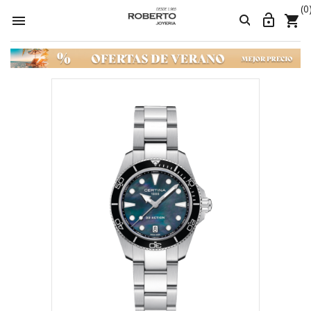
(0



