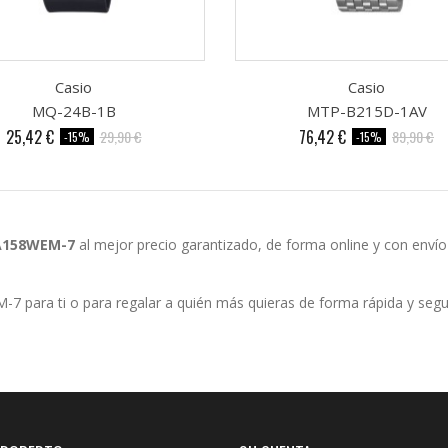
Casio
Casio
MQ-24B-1B
MTP-B215D-1AV
Precio
Precio
Precio
Precio
25,42 €
76,42 €
29,90 €
89,90 €
-15%
-15%
base
base
A158WEM-7
al mejor precio garantizado, de forma online y con envío
7 para ti o para regalar a quién más quieras de forma rápida y segu