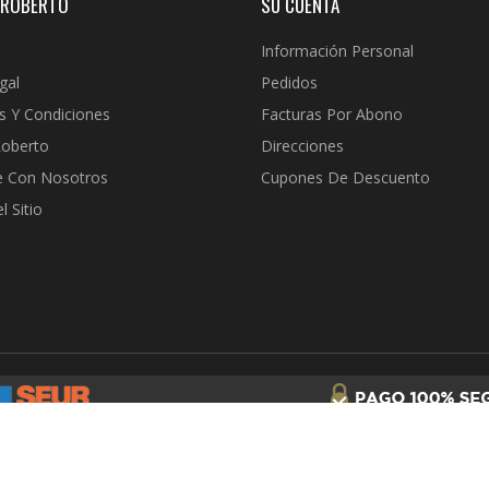
 ROBERTO
SU CUENTA
Información Personal
gal
Pedidos
s Y Condiciones
Facturas Por Abono
Roberto
Direcciones
e Con Nosotros
Cupones De Descuento
 Sitio
© 2026 - Joyería Roberto | Tu joyería en Internet