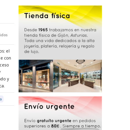
idos
os: el
te con
oceso
y
ado y
ca.
a