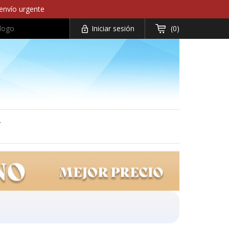
 envío urgente
Iniciar sesión
(0)


T