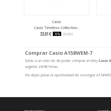
Casio
Casio Timeless Collection...
Precio
Precio
33,91 €
39,90 €
-15%
base
Comprar Casio A158WEM-7
Estás a un solo clic de poder comprar el reloj
Casio 
urgente 24/48 horas.
No dejes pasar la oportunidad de conseguir A158WEM-