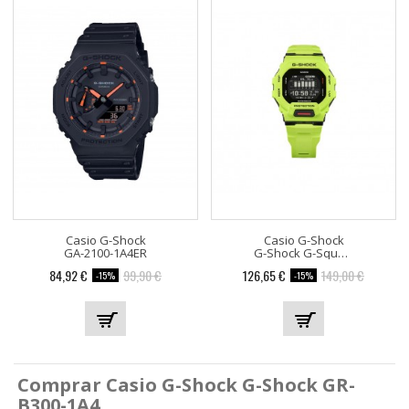
Casio G-Shock
Casio G-Shock
GA-2100-1A4ER
G-Shock G-Squad GBD-200-9ER
Precio
Precio
Precio
Precio
84,92 €
99,90 €
126,65 €
149,00 €
-15%
-15%
base
base
Comprar Casio G-Shock G-Shock GR-
B300-1A4