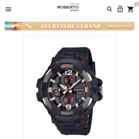
(0



