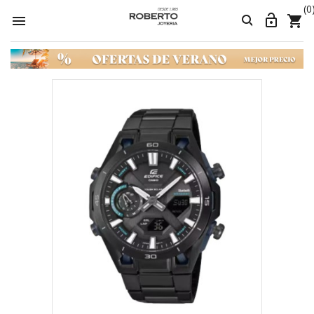
(0



