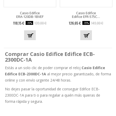
Casio Edifice
Casio Edifice
ERA-120DB-1BVEF
Edifice EFR-575CL-5A
Precio
Precio
Precio
Precio
118,15 €
139,00 €
126,65 €
149,00 €
-15%
-15%
base
base
Comprar Casio Edifice Edifice ECB-
2300DC-1A
Estás a un solo clic de poder comprar el reloj
Casio Edifice
Edifice ECB-2300DC-1A
al mejor precio garantizado, de forma
online y con envío urgente 24/48 horas.
No dejes pasar la oportunidad de conseguir Edifice ECB-
2300DC-1A para ti o para regalar a quién más quieras de
forma rápida y segura.