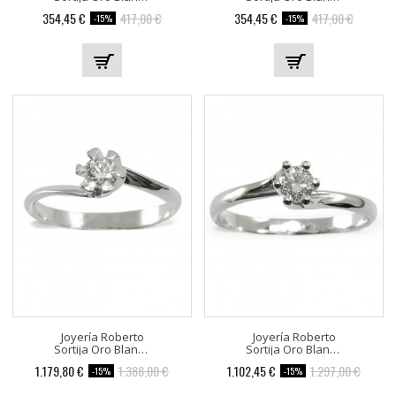
354,45 €
417,00 €
354,45 €
417,00 €
-15%
-15%
Joyería Roberto
Joyería Roberto
Sortija Oro Blanco 506828-04
Sortija Oro Blanco 506824-04
1.179,80 €
1.388,00 €
1.102,45 €
1.297,00 €
-15%
-15%