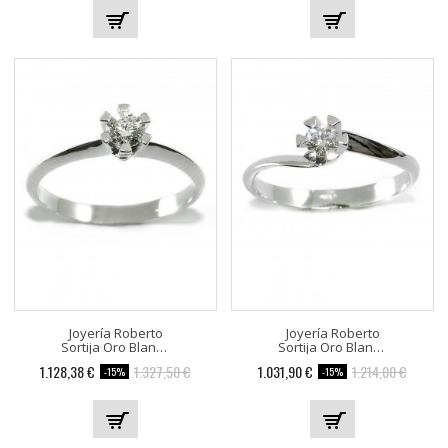
Joyería Roberto
Joyería Roberto
Sortija Oro Blanco 506819-04
Sortija Oro Blanco 506828-03
1.128,38 €
1.327,50 €
1.031,90 €
1.214,00 €
-15%
-15%