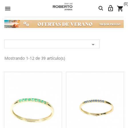
(0





Mostrando 1-12 de 39 artículo(s)