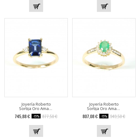
Joyería Roberto
Joyería Roberto
Sortija Oro Amarillo 2...
Sortija Oro Amarillo Con 22...
745,88 €
877,50 €
807,08 €
949,50 €
-15%
-15%