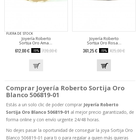
FUERA DE STOCK
Joyería Roberto
Joyería Roberto
Sortija Oro Amarillo 12...
Sortija Oro Rosa 506802-R
Precio
Precio
Precio
Precio
612,00 €
720,00 €
361,25 €
425,00 €
-15%
-15%
base
base
Comprar Joyería Roberto Sortija Oro
Blanco 506819-01
Estás a un solo clic de poder comprar
Joyería Roberto
Sortija Oro Blanco 506819-01
al mejor precio garantizado, de
forma online y con envío urgente 24/48 horas.
No dejes pasar la oportunidad de conseguir la joya Sortija Oro
Blanco 506819-01 para ti o para regalar a quien más quieras