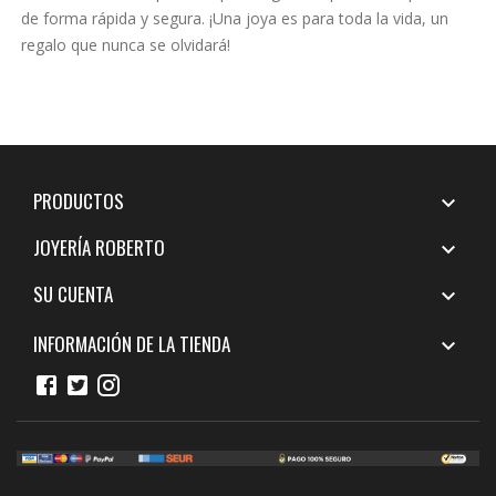
de forma rápida y segura. ¡Una joya es para toda la vida, un
regalo que nunca se olvidará!
PRODUCTOS

JOYERÍA ROBERTO

SU CUENTA

INFORMACIÓN DE LA TIENDA
