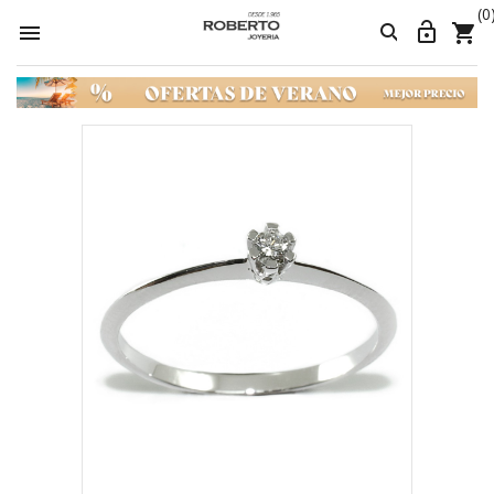
(0



