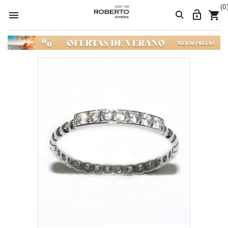
(0



