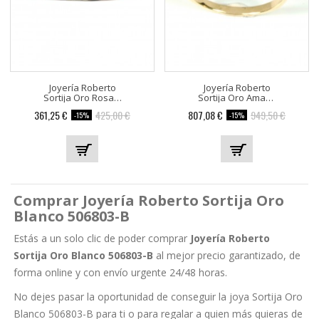
Joyería Roberto
Joyería Roberto
Sortija Oro Rosa 506802-R
Sortija Oro Amarillo 22...
Precio
Precio
Precio
Precio
361,25 €
425,00 €
807,08 €
949,50 €
-15%
-15%
base
base
Comprar Joyería Roberto Sortija Oro
Blanco 506803-B
Estás a un solo clic de poder comprar
Joyería Roberto
Sortija Oro Blanco 506803-B
al mejor precio garantizado, de
forma online y con envío urgente 24/48 horas.
No dejes pasar la oportunidad de conseguir la joya Sortija Oro
Blanco 506803-B para ti o para regalar a quien más quieras de