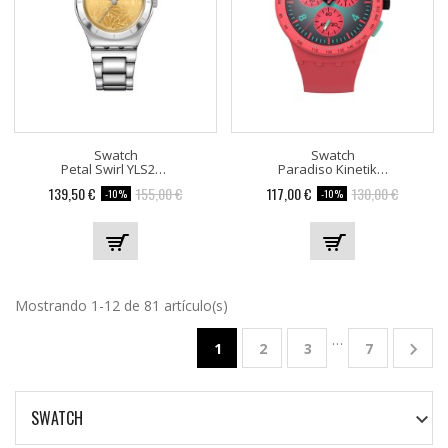
Swatch
Swatch
Petal Swirl YLS236G
Paradiso Kinetiko SUSP100
139,50 €
155,00 €
117,00 €
130,00 €
-10%
-10%
Mostrando 1-12 de 81 artículo(s)
…

1
2
3
7
SWATCH
