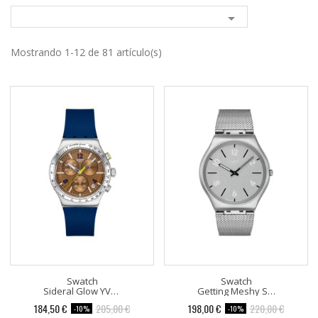

Mostrando 1-12 de 81 artículo(s)
Swatch
Swatch
Sideral Glow YVS534
Getting Meshy SS07S152M
184,50 €
205,00 €
198,00 €
220,00 €
-10%
-10%