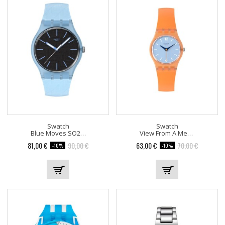
Swatch
Swatch
Blue Moves SO29L101
View From A Mesa LO116
81,00 €
90,00 €
63,00 €
70,00 €
-10%
-10%