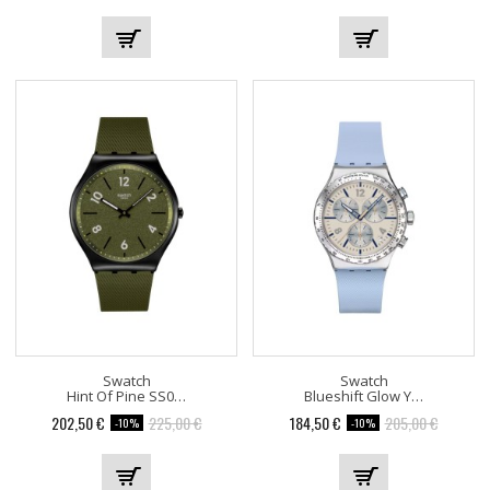
Swatch
Swatch
Hint Of Pine SS07B115
Blueshift Glow YVS536
202,50 €
225,00 €
184,50 €
205,00 €
-10%
-10%