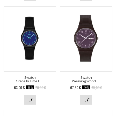
Swatch
Swatch
Grace In Time LB188
Weaving Wonders SO28C700
63,00 €
70,00 €
67,50 €
75,00 €
-10%
-10%