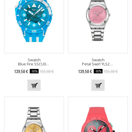
Swatch
Swatch
Blue Fire SSCU09S100
Petal Swirl YLS234G
139,50 €
155,00 €
139,50 €
155,00 €
-10%
-10%